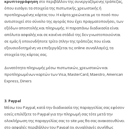
κρυπτογράφηση
στο περιβάλλον της συνεργαζόμενης τράπεζας,
όπου εισάγει τα στοιχεία της πιστωτικής, χρεωστικής ή
προπληρωμένης κάρτας του. Η κάρτα χρεώνεται με το ποσό που
αντιστοιχεί στο σύνολο της αγοράς που έχει πραγματοποιήσει, των
εξόδων αποστολής και πληρωμής. Η παραπάνω διαδικασία είναι
απόλυτα ασφαλής και σε κανένα στάδιό της δεν γνωστοποιούνται
σε εμάς ή οποιονδήποτε τρίτο (πλην της τράπεζας που είναι
εξουσιοδοτημένη να επεξεργάζεται τις online συναλλαγές), τα
στοιχεία της κάρτας σας.
Δυνατότητα πληρωμής μέσω πιστωτικών, χρεωστικών και
προπληρωμένων καρτών των Visa, MasterCard, Maestro, American
Express, Diners
3. Paypal
Μέσω του Paypal, κατά την διαδικασία της παραγγελίας σας εφόσον
εσείς επιλέξετε το Paypal για την πληρωμή σας τότε μετά την
ολοκλήρωση της παραγγελίας σας το site μας θα σας ανακατευθύνει
στο ασφαλές περιβάλλον του Paypal (οι συναλλαγές συνήθως