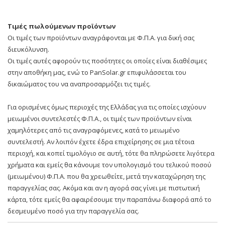
Τιμές πωλούμενων προϊόντων
Οι τιμές των προϊόντων αναγράφονται με Φ.Π.Α. για δική σας
διευκόλυνση.
Οι τιμές αυτές αφορούν τις ποσότητες οι οποίες είναι διαθέσιμες
στην αποθήκη μας, ενώ το PanSolar.gr επιφυλάσσεται του
δικαιώματος του να αναπροσαρμόζει τις τιμές.
Για ορισμένες όμως περιοχές της Ελλάδας για τις οποίες ισχύουν
μειωμένοι συντελεστές Φ.Π.Α., οι τιμές των προϊόντων είναι
χαμηλότερες από τις αναγραφόμενες, κατά το μειωμένο
συντελεστή. Αν λοιπόν έχετε έδρα επιχείρησης σε μια τέτοια
περιοχή, και κοπεί τιμολόγιο σε αυτή, τότε θα πληρώσετε λιγότερα
χρήματα και εμείς θα κάνουμε τον υπολογισμό του τελικού ποσού
(μειωμένου) Φ.Π.Α. που θα χρεωθείτε, μετά την καταχώρηση της
παραγγελίας σας. Ακόμα και αν η αγορά σας γίνει με πιστωτική
κάρτα, τότε εμείς θα αφαιρέσουμε την παραπάνω διαφορά από το
δεσμευμένο ποσό για την παραγγελία σας.