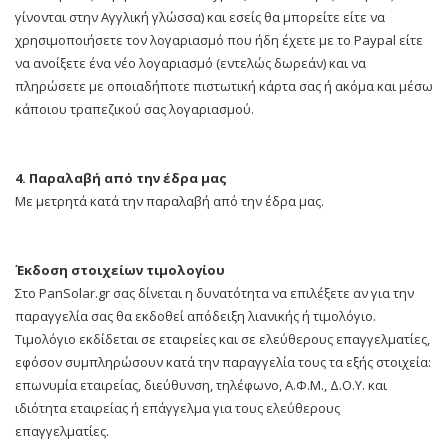
γίνονται στην Αγγλική γλώσσα) και εσείς θα μπορείτε είτε να
χρησιμοποιήσετε τον λογαριασμό που ήδη έχετε με το Paypal είτε
να ανοίξετε ένα νέο λογαριασμό (εντελώς δωρεάν) και να
πληρώσετε με οποιαδήποτε πιστωτική κάρτα σας ή ακόμα και μέσω
κάποιου τραπεζικού σας λογαριασμού.
4. Παραλαβή από την έδρα μας
Με μετρητά κατά την παραλαβή από την έδρα μας.
Έκδοση στοιχείων τιμολογίου
Στο PanSolar.gr σας δίνεται η δυνατότητα να επιλέξετε αν για την
παραγγελία σας θα εκδοθεί απόδειξη λιανικής ή τιμολόγιο.
Τιμολόγιο εκδίδεται σε εταιρείες και σε ελεύθερους επαγγελματίες,
εφόσον συμπληρώσουν κατά την παραγγελία τους τα εξής στοιχεία:
επωνυμία εταιρείας, διεύθυνση, τηλέφωνο, Α.Φ.Μ., Δ.Ο.Υ. και
ιδιότητα εταιρείας ή επάγγελμα για τους ελεύθερους
επαγγελματίες.