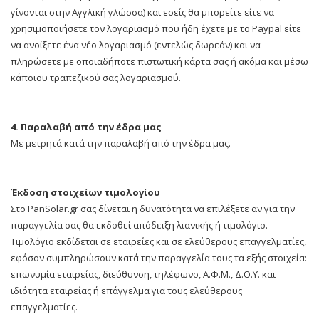
γίνονται στην Αγγλική γλώσσα) και εσείς θα μπορείτε είτε να
χρησιμοποιήσετε τον λογαριασμό που ήδη έχετε με το Paypal είτε
να ανοίξετε ένα νέο λογαριασμό (εντελώς δωρεάν) και να
πληρώσετε με οποιαδήποτε πιστωτική κάρτα σας ή ακόμα και μέσω
κάποιου τραπεζικού σας λογαριασμού.
4. Παραλαβή από την έδρα μας
Με μετρητά κατά την παραλαβή από την έδρα μας.
Έκδοση στοιχείων τιμολογίου
Στο PanSolar.gr σας δίνεται η δυνατότητα να επιλέξετε αν για την
παραγγελία σας θα εκδοθεί απόδειξη λιανικής ή τιμολόγιο.
Τιμολόγιο εκδίδεται σε εταιρείες και σε ελεύθερους επαγγελματίες,
εφόσον συμπληρώσουν κατά την παραγγελία τους τα εξής στοιχεία:
επωνυμία εταιρείας, διεύθυνση, τηλέφωνο, Α.Φ.Μ., Δ.Ο.Υ. και
ιδιότητα εταιρείας ή επάγγελμα για τους ελεύθερους
επαγγελματίες.