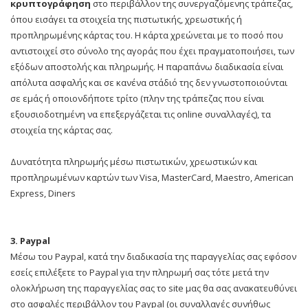
κρυπτογράφηση
στο περιβάλλον της συνεργαζόμενης τράπεζας,
όπου εισάγει τα στοιχεία της πιστωτικής, χρεωστικής ή
προπληρωμένης κάρτας του. Η κάρτα χρεώνεται με το ποσό που
αντιστοιχεί στο σύνολο της αγοράς που έχει πραγματοποιήσει, των
εξόδων αποστολής και πληρωμής. Η παραπάνω διαδικασία είναι
απόλυτα ασφαλής και σε κανένα στάδιό της δεν γνωστοποιούνται
σε εμάς ή οποιονδήποτε τρίτο (πλην της τράπεζας που είναι
εξουσιοδοτημένη να επεξεργάζεται τις online συναλλαγές), τα
στοιχεία της κάρτας σας.
Δυνατότητα πληρωμής μέσω πιστωτικών, χρεωστικών και
προπληρωμένων καρτών των Visa, MasterCard, Maestro, American
Express, Diners
3. Paypal
Μέσω του Paypal, κατά την διαδικασία της παραγγελίας σας εφόσον
εσείς επιλέξετε το Paypal για την πληρωμή σας τότε μετά την
ολοκλήρωση της παραγγελίας σας το site μας θα σας ανακατευθύνει
στο ασφαλές περιβάλλον του Paypal (οι συναλλαγές συνήθως