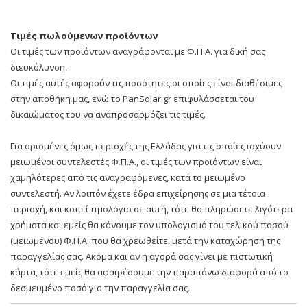
Τιμές πωλούμενων προϊόντων
Οι τιμές των προϊόντων αναγράφονται με Φ.Π.Α. για δική σας
διευκόλυνση.
Οι τιμές αυτές αφορούν τις ποσότητες οι οποίες είναι διαθέσιμες
στην αποθήκη μας, ενώ το PanSolar.gr επιφυλάσσεται του
δικαιώματος του να αναπροσαρμόζει τις τιμές.
Για ορισμένες όμως περιοχές της Ελλάδας για τις οποίες ισχύουν
μειωμένοι συντελεστές Φ.Π.Α., οι τιμές των προϊόντων είναι
χαμηλότερες από τις αναγραφόμενες, κατά το μειωμένο
συντελεστή. Αν λοιπόν έχετε έδρα επιχείρησης σε μια τέτοια
περιοχή, και κοπεί τιμολόγιο σε αυτή, τότε θα πληρώσετε λιγότερα
χρήματα και εμείς θα κάνουμε τον υπολογισμό του τελικού ποσού
(μειωμένου) Φ.Π.Α. που θα χρεωθείτε, μετά την καταχώρηση της
παραγγελίας σας. Ακόμα και αν η αγορά σας γίνει με πιστωτική
κάρτα, τότε εμείς θα αφαιρέσουμε την παραπάνω διαφορά από το
δεσμευμένο ποσό για την παραγγελία σας.