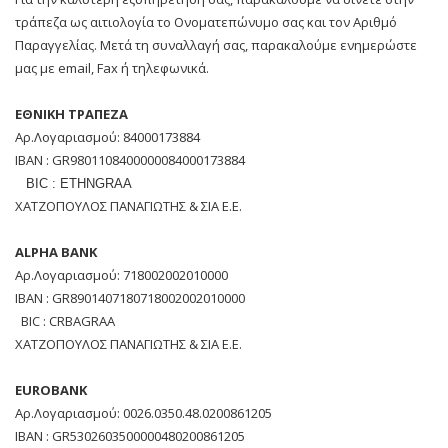
τράπεζα ως αιτιολογία το Ονοματεπώνυμο σας και τον Αριθμό
Παραγγελίας. Μετά τη συναλλαγή σας, παρακαλούμε ενημερώστε
μας με email, Fax ή τηλεφωνικά.
ΕΘΝΙΚΗ ΤΡΑΠΕΖΑ
Αρ.Λογαριασμού: 84000173884
ΙΒΑΝ : GR9801108400000084000173884
BIC : ETHNGRAA
ΧΑΤΖΟΠΟΥΛΟΣ ΠΑΝΑΓΙΩΤΗΣ & ΣΙΑ Ε.Ε.
ALPHA BANK
Αρ.Λογαριασμού: 718002002010000
ΙΒΑΝ : GR8901407180718002002010000
BIC : CRBAGRAA
ΧΑΤΖΟΠΟΥΛΟΣ ΠΑΝΑΓΙΩΤΗΣ & ΣΙΑ Ε.Ε.
EUROBANK
Αρ.Λογαριασμού: 0026.0350.48.0200861205
ΙΒΑΝ : GR5302603500000480200861205