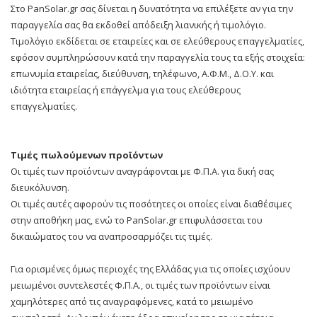
Στο PanSolar.gr σας δίνεται η δυνατότητα να επιλέξετε αν για την
παραγγελία σας θα εκδοθεί απόδειξη λιανικής ή τιμολόγιο.
Τιμολόγιο εκδίδεται σε εταιρείες και σε ελεύθερους επαγγελματίες,
εφόσον συμπληρώσουν κατά την παραγγελία τους τα εξής στοιχεία:
επωνυμία εταιρείας, διεύθυνση, τηλέφωνο, Α.Φ.Μ., Δ.Ο.Υ. και
ιδιότητα εταιρείας ή επάγγελμα για τους ελεύθερους
επαγγελματίες.
Τιμές πωλούμενων προϊόντων
Οι τιμές των προϊόντων αναγράφονται με Φ.Π.Α. για δική σας
διευκόλυνση.
Οι τιμές αυτές αφορούν τις ποσότητες οι οποίες είναι διαθέσιμες
στην αποθήκη μας, ενώ το PanSolar.gr επιφυλάσσεται του
δικαιώματος του να αναπροσαρμόζει τις τιμές.
Για ορισμένες όμως περιοχές της Ελλάδας για τις οποίες ισχύουν
μειωμένοι συντελεστές Φ.Π.Α., οι τιμές των προϊόντων είναι
χαμηλότερες από τις αναγραφόμενες, κατά το μειωμένο