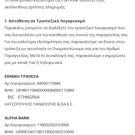
το ηλεκτρονικό κατάστημα της PanSolar διαθέτει τους
ακόλουθους τρόπους πληρωμής:
1. Κατάθεση σε Τραπεζικό Λογαριασμό
Παρακάτω μπορείτε να διαλέξετε τον τραπεζικό λογαριασμό που
σας διευκολύνει για την κατάθεση του ποσού της παραγγελίας σας.
Για την καλύτερη εξυπηρέτηση σας, παρακαλούμε να δίνετε στην
τράπεζα ως αιτιολογία το Ονοματεπώνυμο σας και τον Αριθμό
Παραγγελίας. Μετά τη συναλλαγή σας, παρακαλούμε ενημερώστε
μας με email, Fax ή τηλεφωνικά.
ΕΘΝΙΚΗ ΤΡΑΠΕΖΑ
Αρ.Λογαριασμού: 84000173884
ΙΒΑΝ : GR9801108400000084000173884
BIC : ETHNGRAA
ΧΑΤΖΟΠΟΥΛΟΣ ΠΑΝΑΓΙΩΤΗΣ & ΣΙΑ Ε.Ε.
ALPHA BANK
Αρ.Λογαριασμού: 718002002010000
ΙΒΑΝ : GR8901407180718002002010000