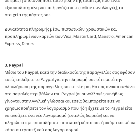
σε εμάς ή οποιονδήποτε τρίτο (πλην της τράπεζας που είναι
εξουσιοδοτημένη να επεξεργάζεται τις online συναλλαγές), τα
στοιχεία της κάρτας σας.
Δυνατότητα πληρωμής μέσω πιστωτικών, χρεωστικών και
προπληρωμένων καρτών των Visa, MasterCard, Maestro, American
Express, Diners
3. Paypal
Μέσω του Paypal, κατά την διαδικασία της παραγγελίας σας εφόσον
εσείς επιλέξετε το Paypal για την πληρωμή σας τότε μετά την
ολοκλήρωση της παραγγελίας σας το site μας θα σας ανακατευθύνει
στο ασφαλές περιβάλλον του Paypal (οι συναλλαγές συνήθως
γίνονται στην Αγγλική γλώσσα) και εσείς θα μπορείτε είτε να
χρησιμοποιήσετε τον λογαριασμό που ήδη έχετε με το Paypal είτε
να ανοίξετε ένα νέο λογαριασμό (εντελώς δωρεάν) και να
πληρώσετε με οποιαδήποτε πιστωτική κάρτα σας ή ακόμα και μέσω
κάποιου τραπεζικού σας λογαριασμού.